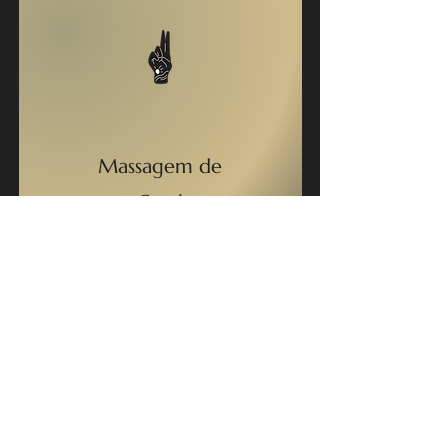
Massagem de
Casal
Toques suaves, respiração
consciente e movimentos
ritmados, que leva o casal a um
estado de conexão profunda e
harmonia mútua.