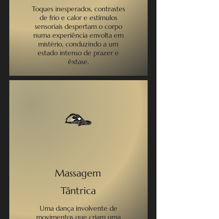
Toques inesperados, contrastes
de frio e calor e estímulos
sensoriais despertam o corpo
numa experiência envolta em
mistério, conduzindo a um
estado intenso de prazer e
êxtase.
Massagem
Tântrica
Uma dança involvente de
movimentos que criam uma