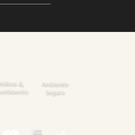
tileza &
Ambiente
entimento
Seguro