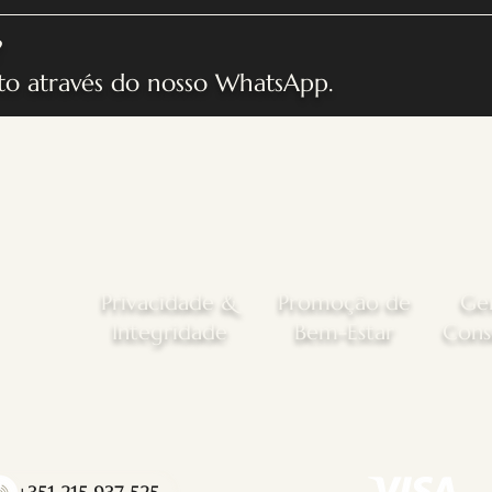
?
to através do nosso WhatsApp.
Privacidade &
Promoção de
Gen
Integridade
Bem-Estar
Cons