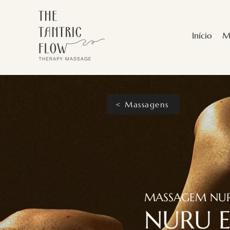
Início
M
< Massagens
MASSAGEM NUR
NURU E