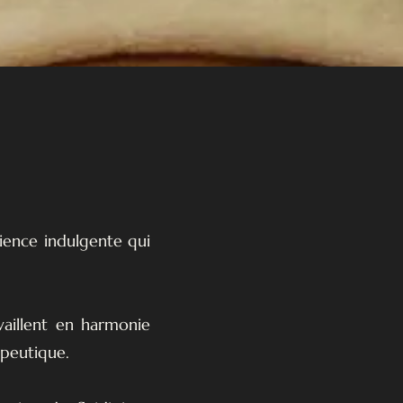
ience indulgente qui
aillent en harmonie
apeutique.