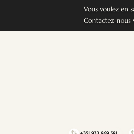
Vous voulez en sa
Contactez-nous 
Commencer
Massages
Thérapeutes affiliés
Notre espace
The Flow Magazine
FAQ
+351 933 869 581