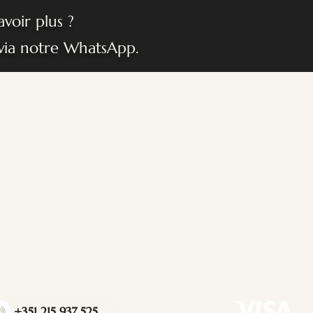
voir plus ?
via notre WhatsApp.
​Confidentialité &
​Promotion du
​Gen
Intégrité
Bien-Être
Con
+351 215 937 525